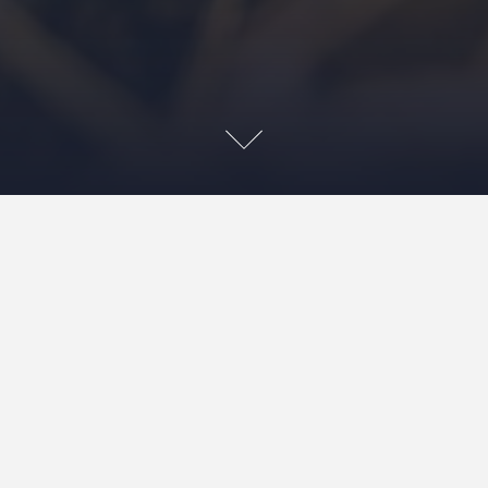
Søg
Re
Børn
n simulering af militære scenarier, der kræver både
i fa
d over de traditionelle airsoft-våben som rifler og
eknive
også en væsentlig rolle i denne
Hva
er vi sammenhængen mellem airsoft og foldeknive, og