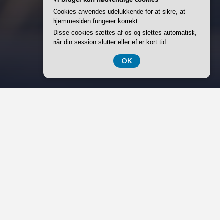
Cookies anvendes udelukkende for at sikre, at
hjemmesiden fungerer korrekt.
Disse cookies sættes af os og slettes automatisk,
når din session slutter eller efter kort tid.
OK
Søg
cent Posts
, mad og medicin: De tre vigtigste elementer
miliepakkens krise-kit
d koster det at opføre en garage i 2024?