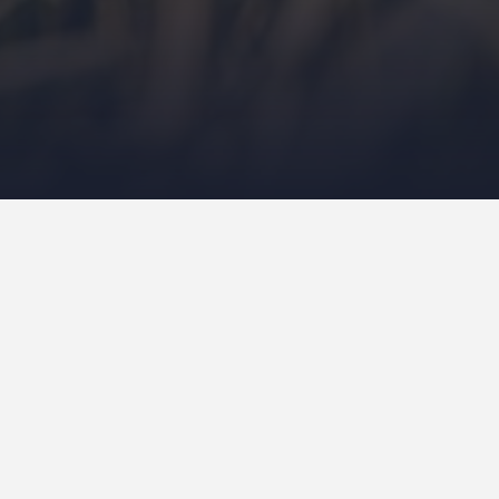
Airsoft er mere end blot en sport; det er e
strategisk tænkning og det rette udstyr. U
pistoler, spiller sekundært udstyr som
fold
spændende hobby. I denne artikel udforsk