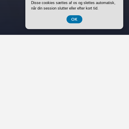
Disse cookies sættes af os og slettes automatisk,
når din session slutter eller efter kort tid.
OK
Keramik har i århundreder været en af menneskets
vigtigste kunst- og brugsgenrer. Fra oldtidens lertøj til
moderne kunsthåndværk spiller både funktionelle og
æstetiske elementer en afgørende rolle. I centrum af
denne tradition finder vi to essentielle redskaber:
drejeskiven
og keramikovnen. Disse to
værktøjer er tæt forbundet i processen fra rå ler til