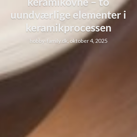
keramikovne – to
uundværlige elementer i
keramikprocessen
hobby-family.dk, oktober 4, 2025