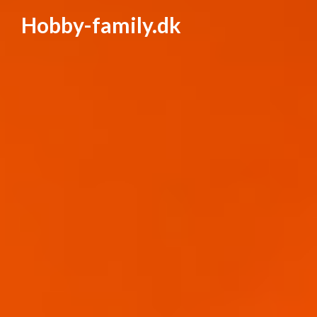
Hobby-family.dk