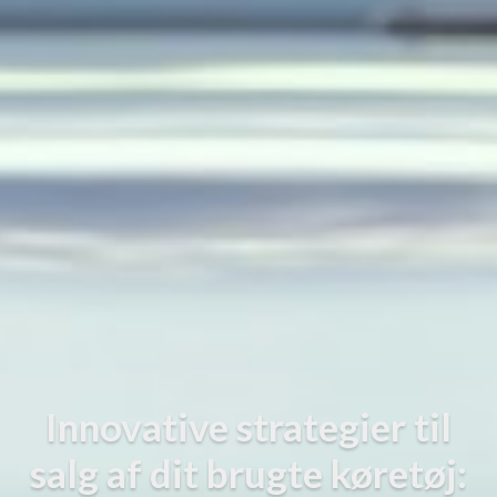
Innovative strategier til
salg af dit brugte køretøj: