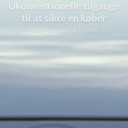
Ukonventionelle tilgange
til at sikre en køber
hobby-family.dk, maj 11, 2024